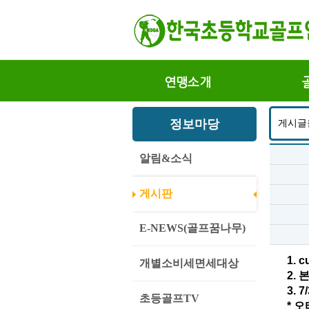
연맹소개
정보마당
게시글
알림&소식
게시판
E-NEWS(골프꿈나무)
1. 
개별소비세면세대상
2.
3. 
7
초등골프TV
* 