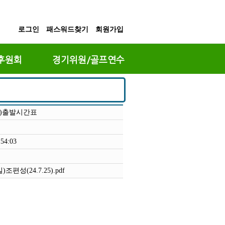
로그인
패스워드찾기
회원가입
후원회
경기위원/골프연수
일)출발시간표
:54:03
편성(24.7.25).pdf