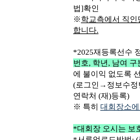
법]확인
※
학교측에서 직인만
합니다.
*2025재등록선수 
번호, 
학년, 남여 구
에 불이익 없도록 선
(로그인→정보수정변경
연락처 (재)등록)
※ 특히 
대회장소에
*대회장 오시는 보
*서류업로드방법: (