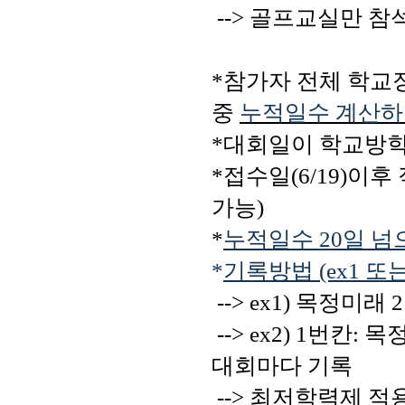
 --> 골프교실만 
*참가자 전체 학교장
중 
누적일수 계산하
*대회일이 학교방학
*접수일(6/19)이후
가능)
*
누적일수 20일 넘
*
기록방법 (ex1 또는 
 --> ex1) 목정미래
 --> ex2) 1번칸: 목정미래대회:2/20 / 2번칸:타임폴리오:2/20 => 
대회마다 기록 
 --> 최저학력제 적용 여부(v)칸에 "v"는 학교장확인서의 [작성방