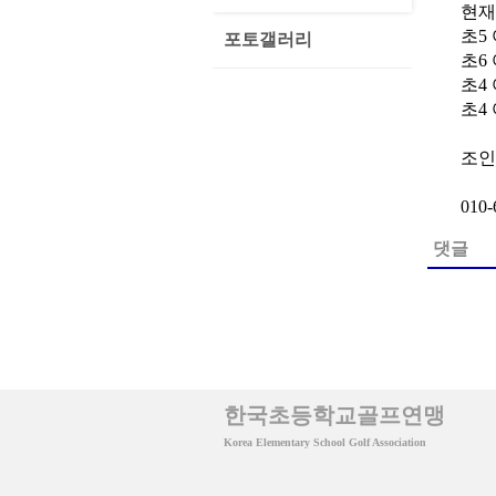
현재
초5
포토갤러리
초6
초4
초4
조인
010-
댓글
한국초등학교골프연맹
Korea Elementary School Golf Association