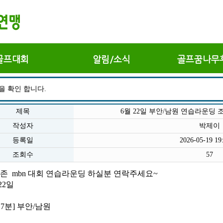
골프대회
알림/소식
골프꿈나무
을 확인 합니다.
제목
6월 22일 부안/남원 연습라운딩 조
작성자
박제이
등록일
2026-05-19 19
조회수
57
존  mbn 대회 연습라운딩 하실분 연락주세요~
22일
:17분] 부안/남원