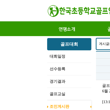
연맹소개
골프대회
게시글
대회일정
선수등록
경기결과
골프
6월 
골프교실
[13
조인게시판