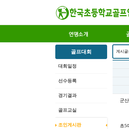
연맹소개
골프대회
게시글
대회일정
선수등록
경기결과
군산c
골프교실
조인게시판
초5