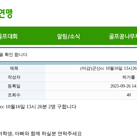
골프대회
알림/소식
골프꿈나무
을 확인 합니다.
제목
(마감)군산cc 10월16일 13시
작성자
허가률
등록일
2025-09-26 14
조회수
40
c 10월16일 13시 26분 2명 구합니다
여학생, 아빠와 함께 하실분 연락주세요 